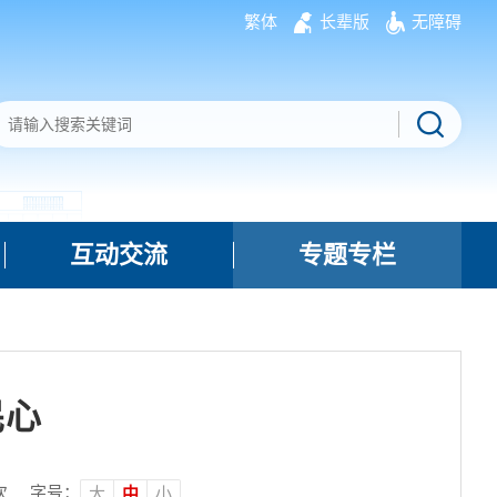
繁体
长辈版
无障碍
互动交流
专题专栏
民心
次
字号：
大
中
小