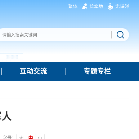
繁体
长辈版
无障碍
互动交流
专题专栏
军人
字号：
大
中
小