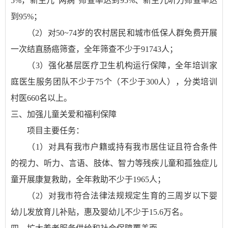
5%，新生儿“两病”筛查率达到95%、新生儿听力筛查率达
到95%；
（2）对50~74岁的农村居民和城市低保人群免费开展
一次结直肠癌筛查，全年筛查不少于91743人；
（3）强化基层医疗卫生机构运行保障，全年培训家
庭医生服务团队不少于75个（不少于300人），分类培训
村医660名以上。
三、加强儿童关爱和福利保障
项目主要任务：
（1）对具有我市户籍或持有我市居住证且符合条件
的视力、听力、言语、肢体、智力等残疾儿童和孤独症儿
童开展康复救助，全年救助不少于1965人；
（2）对我市符合法律法规规定生育的三周岁以下婴
幼儿发放育儿补贴，惠及婴幼儿不少于15.6万名。