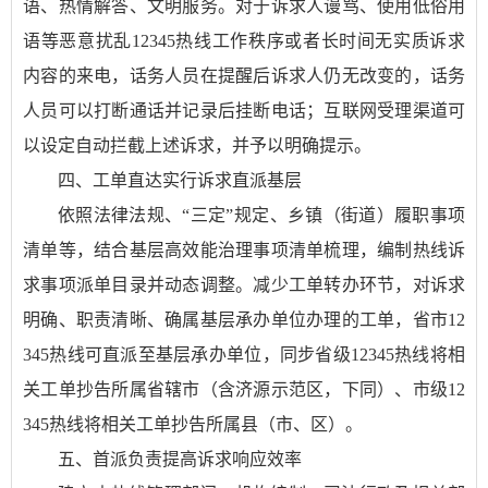
语、热情解答、文明服务。对于诉求人谩骂、使用低俗用
语等恶意扰乱12345热线工作秩序或者长时间无实质诉求
内容的来电，话务人员在提醒后诉求人仍无改变的，话务
人员可以打断通话并记录后挂断电话；互联网受理渠道可
以设定自动拦截上述诉求，并予以明确提示。
四、工单直达实行诉求直派基层
依照法律法规、“三定”规定、乡镇（街道）履职事项
清单等，结合基层高效能治理事项清单梳理，编制热线诉
求事项派单目录并动态调整。减少工单转办环节，对诉求
明确、职责清晰、确属基层承办单位办理的工单，省市12
345热线可直派至基层承办单位，同步省级12345热线将相
关工单抄告所属省辖市（含济源示范区，下同）、市级12
345热线将相关工单抄告所属县（市、区）。
五、首派负责提高诉求响应效率